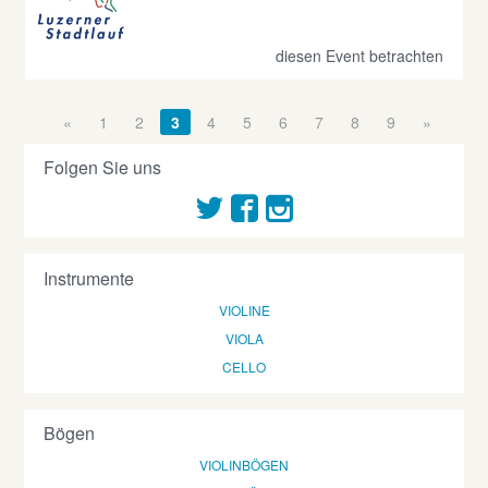
diesen Event betrachten
«
1
2
3
4
5
6
7
8
9
»
Folgen Sie uns
Instrumente
VIOLINE
VIOLA
CELLO
Bögen
VIOLINBÖGEN